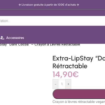
✈️ Livraison gratuite à partir de 100€ d’achats
✈️
n
Accessoires
Stay “Dark Cocoa” – Crayon à Lèvres Rétractable
Extra-LipStay “D
Rétractable
14,90
€
-
+
Crayon à lèvres rétractable vega