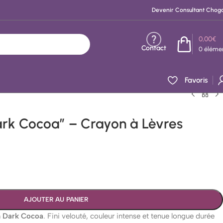
Devenir Consultant Chog
0,00
€
Contact
0
éléme
Favoris
ark Cocoa” – Crayon à Lèvres
AJOUTER AU PANIER
n
Dark Cocoa
. Fini velouté, couleur intense et tenue longue durée