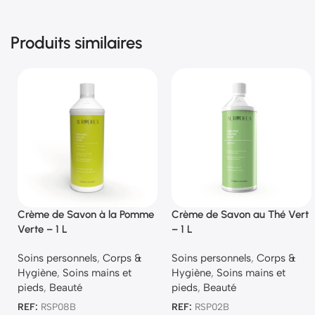
Produits similaires
Crème de Savon à la Pomme
Crème de Savon au Thé Vert
Verte – 1 L
– 1 L
Soins personnels
,
Corps &
Soins personnels
,
Corps &
Hygiène
,
Soins mains et
Hygiène
,
Soins mains et
pieds
,
Beauté
pieds
,
Beauté
REF:
RSP08B
REF:
RSP02B