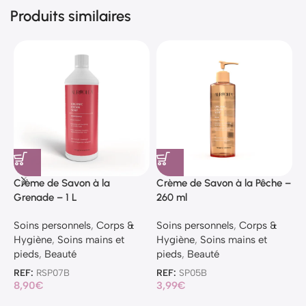
Produits similaires
Crème de Savon à la
Crème de Savon à la Pêche –
C
Grenade – 1 L
260 ml
V
Soins personnels
,
Corps &
Soins personnels
,
Corps &
S
Hygiène
,
Soins mains et
Hygiène
,
Soins mains et
H
pieds
,
Beauté
pieds
,
Beauté
p
REF:
RSP07B
REF:
SP05B
R
8,90
€
3,99
€
8