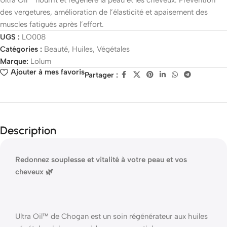
Ultra Oil™ nourrit et régénère la peau et les cheveux. Prévention
des vergetures, amélioration de l’élasticité et apaisement des
muscles fatigués après l’effort.
UGS :
LO008
Catégories :
Beauté
,
Huiles
,
Végétales
Marque:
Lolum
Ajouter à mes favoris
Partager :
Description
Redonnez souplesse et vitalité à votre peau et vos
cheveux 🌿
Ultra Oil™ de Chogan est un soin régénérateur aux huiles