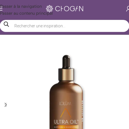
Passer à la navigation
Passer au contenu principal
Accueil
/
Boutique Chogan
/
Beauté
/
Huiles
/
Végétales