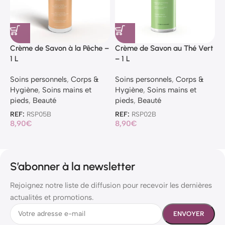
Crème de Savon à la Pêche –
Crème de Savon au Thé Vert
C
1 L
– 1 L
l
Soins personnels
,
Corps &
Soins personnels
,
Corps &
S
Hygiène
,
Soins mains et
Hygiène
,
Soins mains et
H
pieds
,
Beauté
pieds
,
Beauté
p
REF:
RSP05B
REF:
RSP02B
R
8,90
€
8,90
€
1
S’abonner à la newsletter
Rejoignez notre liste de diffusion pour recevoir les dernières
actualités et promotions.