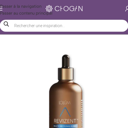
Passer à la navigation
Passer au contenu principal
Accueil
/
Boutique Chogan
/
Beauté
/
Huiles
/
Essentielles