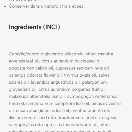
Conserver dans un endroit frais et sec.
Ingrédients (INCI)
Caprylic/capric triglyceride, dicaprylyl ether, mentha
arvensis leaf oil, citrus aurantium dulcis peel oil,
pogostemon cablin oil, cupressus sempervirens oil,
cananga odorata flower oil, thymus zygis oil, salvia
sclarea oil, lavandula angustifolia oil, pelargonium
graveolens oil, citrus aurantium bergamia fruit oil,
melaleuca alternifolia leaf oil, cymbopogon winterianus
herb oil, cinnamomum camphora leaf oil, pinus sylvestris
oil, eucalyptus globulus leaf oil, mentha piperita oil,
illicium verum seed oil, citrus limonum peel oil, eugenia
caryophyllus oil, cupressus funebris wood oil, citrus
reticulata peel oil, cinnamomum zeylanicum bark oil,