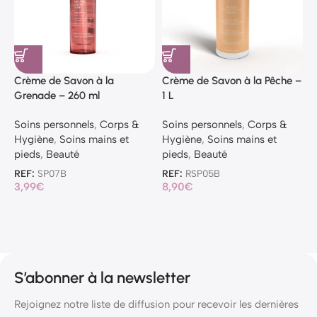
Crème de Savon à la
Crème de Savon à la Pêche –
C
Grenade – 260 ml
1 L
V
Soins personnels
,
Corps &
Soins personnels
,
Corps &
S
Hygiène
,
Soins mains et
Hygiène
,
Soins mains et
H
pieds
,
Beauté
pieds
,
Beauté
p
REF:
SP07B
REF:
RSP05B
R
3,99
€
8,90
€
8
S’abonner à la newsletter
Rejoignez notre liste de diffusion pour recevoir les dernières