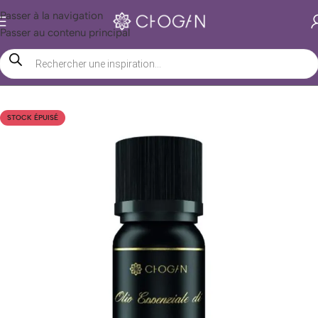
Passer à la navigation
Passer au contenu principal
Accueil
/
Boutique Chogan
/
Beauté
/
Huiles
/
Essentielles
STOCK ÉPUISÉ