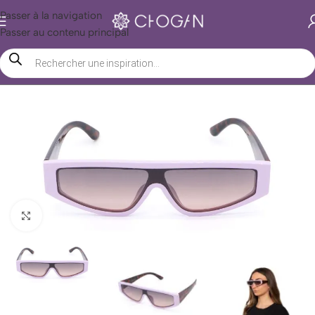
Passer à la navigation
Passer au contenu principal
Accueil
/
Boutique Chogan
/
Accessoires
/
Lunettes de soleil
/
Street
Agrandir