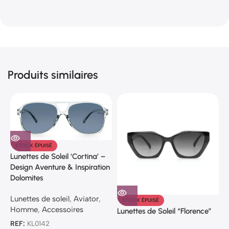
Produits similaires
STOCK ÉPUISÉ
Lunettes de Soleil ‘Cortina’ –
L
Design Aventure & Inspiration
A
Dolomites
V
Lunettes de soleil
,
Aviator
,
L
STOCK ÉPUISÉ
Homme
,
Accessoires
A
Lunettes de Soleil “Florence”
REF:
KL0142
R