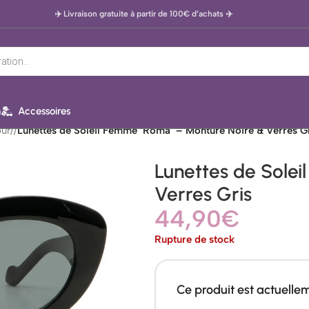
✈️ Livraison gratuite à partir de 100€ d’achats
✈️
n
Accessoires
ur
/
Lunettes de Soleil Femme ‘Roma’ – Monture Noire & Verres G
Lunettes de Sole
Verres Gris
44,90
€
Rupture de stock
Ce produit est actuelle