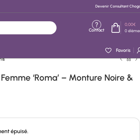
Devenir Consultant Chog
0,00
€
Contact
0
éléme
Favoris
ris
il Femme ‘Roma’ – Monture Noire &
ment épuisé.