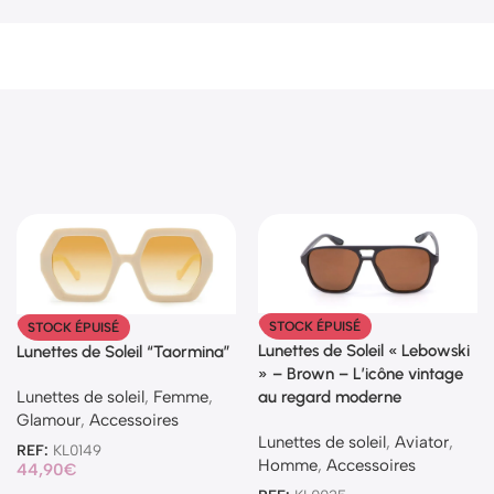
STOCK ÉPUISÉ
STOCK ÉPUISÉ
Lunettes de Soleil « Lebowski
Lunettes de Soleil “Taormina”
» – Brown – L’icône vintage
Lunettes de soleil
,
Femme
,
au regard moderne
Glamour
,
Accessoires
Lunettes de soleil
,
Aviator
,
REF:
KL0149
Homme
,
Accessoires
44,90
€