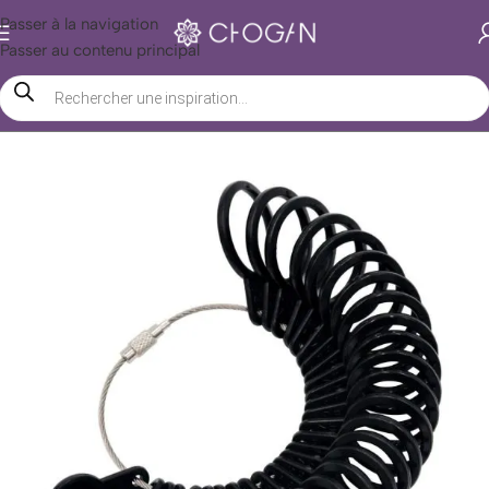
Passer à la navigation
Passer au contenu principal
Accueil
/
Boutique Chogan
/
Accessoires
/
Bijoux
/
Bagues