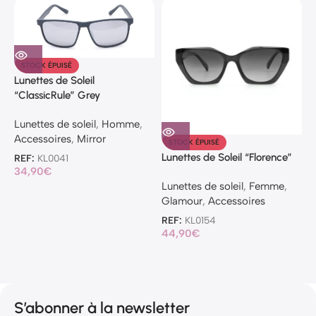
STOCK ÉPUISÉ
Lunettes de Soleil
L
“ClassicRule” Grey
»
c
Lunettes de soleil
,
Homme
,
Accessoires
,
Mirror
L
STOCK ÉPUISÉ
Lunettes de Soleil “Florence”
REF:
KL0041
34,90
€
R
Lunettes de soleil
,
Femme
,
3
Glamour
,
Accessoires
REF:
KL0154
44,90
€
S’abonner à la newsletter